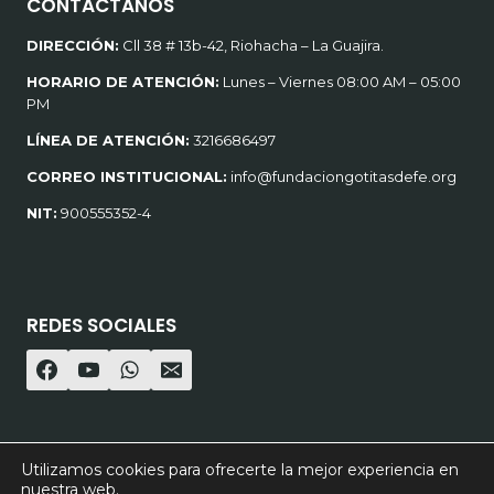
CONTÁCTANOS
DIRECCIÓN:
Cll 38 # 13b-42, Riohacha – La Guajira.
HORARIO DE ATENCIÓN:
Lunes – Viernes 08:00 AM – 05:00
PM
LÍNEA DE ATENCIÓN:
3216686497
CORREO INSTITUCIONAL:
info@fundaciongotitasdefe.org
NIT:
900555352-4
REDES SOCIALES
Utilizamos cookies para ofrecerte la mejor experiencia en
© 2026 Fundación Gotitas de Fe - Diseño
ESAI Online.
nuestra web.